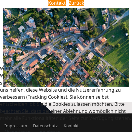
Kontakt
Zurück
Wir benutzen Cookies
Wir nutzen Cookies auf unserer Website. Einige von ihnen
sind essenziell für den Betrieb der Seite, während andere
uns helfen, diese Website und die Nutzererfahrung zu
verbessern (Tracking Cookies). Sie können selbst
entscheiden, ob Sie die Cookies zulassen möchten. Bitte
beachten Sie, dass bei einer Ablehnung womöglich nicht
mehr alle Funktionalitäten der Seite zur Verfügung stehen.
Impressum
Datenschutz
Kontakt